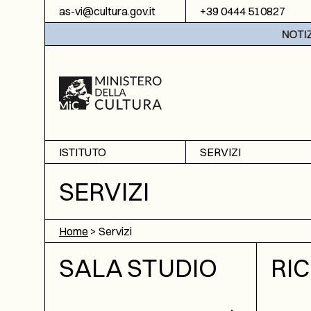
Vai al contenuto
as-vi@cultura.gov.it
+39 0444 510827
NOTIZIE
ISTITUTO
SERVIZI
Chi siamo
Sala studio
SERVIZI
Informazioni
Ricerche
Sezione di Bassano del
Fotoriproduzione
Home
>
Servizi
Grappa
Biblioteca
Amministrazione
SALA STUDIO
RI
trasparente