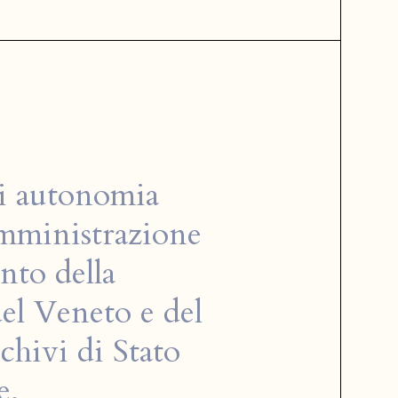
di autonomia
'amministrazione
nto della
del Veneto e del
hivi di Stato
e.