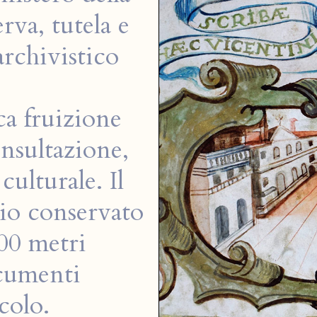
rva, tutela e
archivistico
ca fruizione
onsultazione,
culturale. Il
io conservato
000 metri
cumenti
colo.