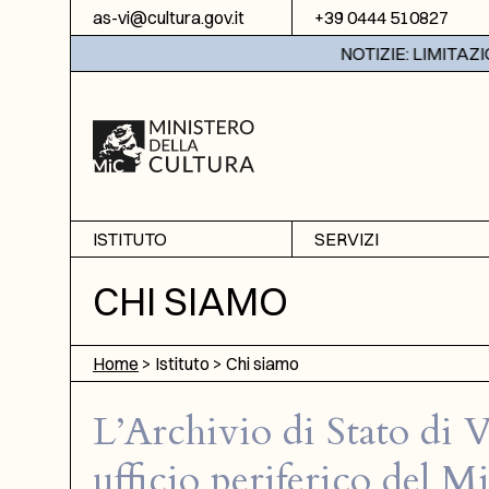
Vai al contenuto
as-vi@cultura.gov.it
+39 0444 510827
NOTIZIE: LIMITAZIONE DEL SE
ISTITUTO
SERVIZI
Chi siamo
Sala studio
CHI SIAMO
Informazioni
Ricerche
Sezione di Bassano del
Fotoriproduzione
Home
>
Istituto
>
Chi siamo
Grappa
Biblioteca
Amministrazione
L’Archivio di Stato di 
trasparente
ufficio periferico del Mi