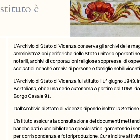
Istituto è
L’Archivio di Stato di Vicenza conserva gli archivi delle magi
amministrazioni periferiche dello Stato unitario operanti nel
notarili, archivi di corporazioni religiose soppresse, di ospeda
scolastici, nonché archivi di persone e famiglie nobili vicent
L’Archivio di Stato di Vicenza fu istituito il 1° giugno 1943.
Bertoliana, ebbe una sede autonoma a partire dal 1959; dal
Borgo Casale 91.
Dall’Archivio di Stato di Vicenza dipende inoltre la Sezion
L’Istituto assicura la consultazione dei documenti mettendo 
banche dati e una biblioteca specialistica, garantendo i serv
per corrispondenza e fotoriproduzione. Cura inoltre attivit