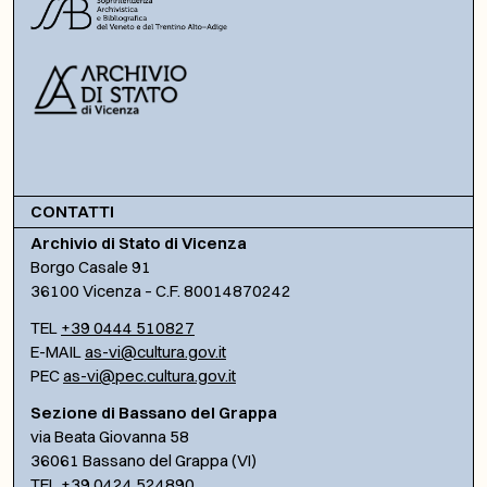
CONTATTI
Archivio di Stato di Vicenza
Borgo Casale 91
36100 Vicenza – C.F. 80014870242
TEL
+39 0444 510827
E-MAIL
as-vi@cultura.gov.it
PEC
as-vi@pec.cultura.gov.it
Sezione di Bassano del Grappa
via Beata Giovanna 58
36061 Bassano del Grappa (VI)
TEL
+39 0424 524890