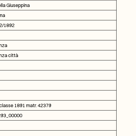
lla Giuseppina
na
2/1892
nza
nza città
 classe 1891 matr. 42379
293_00000