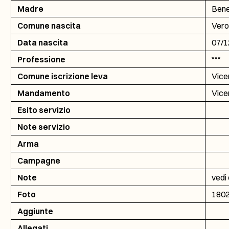
Madre
Bene
Comune nascita
Vero
Data nascita
07/1
Professione
***
Comune iscrizione leva
Vice
Mandamento
Vice
Esito servizio
Note servizio
Arma
Campagne
Note
vedi
Foto
180
Aggiunte
Allegati