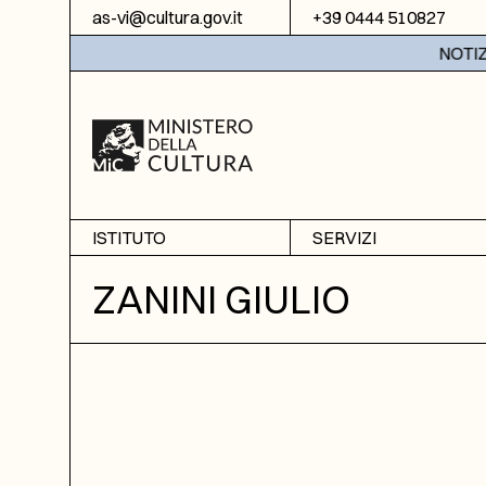
Vai al contenuto
as-vi@cultura.gov.it
+39 0444 510827
NOTIZIE:
ISTITUTO
SERVIZI
Chi siamo
Sala studio
ZANINI GIULIO
Informazioni
Ricerche
Sezione di Bassano del
Fotoriproduzione
Grappa
Biblioteca
Amministrazione
trasparente