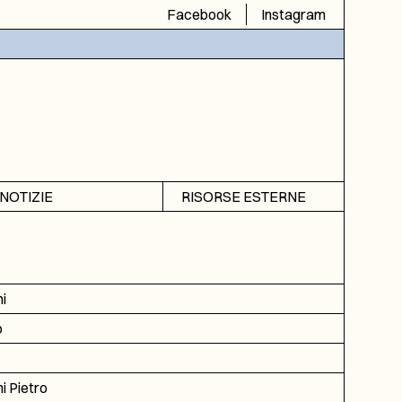
Facebook
Instagram
NOTIZIE
RISORSE ESTERNE
Avvisi
SIAS
Rubrica
SIUSA
DGA
i
ICAR
o
i Pietro