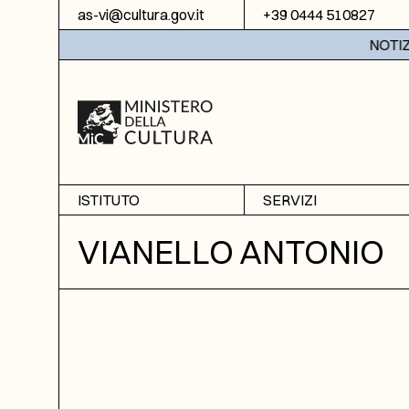
Vai al contenuto
as-vi@cultura.gov.it
+39 0444 510827
NOTIZIE:
ISTITUTO
SERVIZI
Chi siamo
Sala studio
VIANELLO ANTONIO
Informazioni
Ricerche
Sezione di Bassano del
Fotoriproduzione
Grappa
Biblioteca
Amministrazione
trasparente