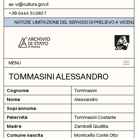
Vai al contenuto
as-vi@cultura.gov.it
+39 0444 510827
NOTIZIE: LIMITAZIONE DEL SERVIZIO DI PRELIEVO A VICENZA
MENU
TOMMASINI ALESSANDRO
Cognome
Tommasini
Nome
Alessandro
Soprannome
Paternità
Tommasini Costante
Madre
Zambelli Giuditta
Comune nascita
Monticello Conte Otto