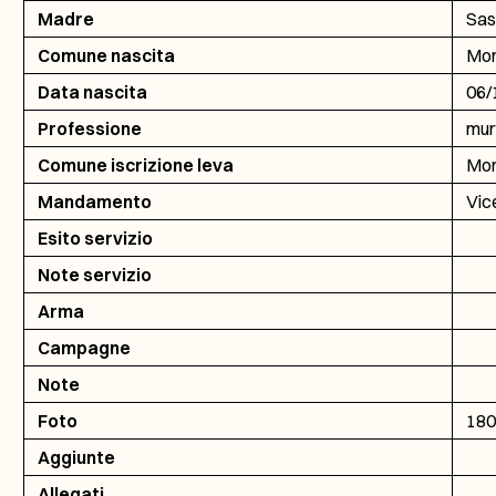
Madre
Sas
Comune nascita
Mon
Data nascita
06/
Professione
mur
Comune iscrizione leva
Mon
Mandamento
Vic
Esito servizio
Note servizio
Arma
Campagne
Note
Foto
180
Aggiunte
Allegati