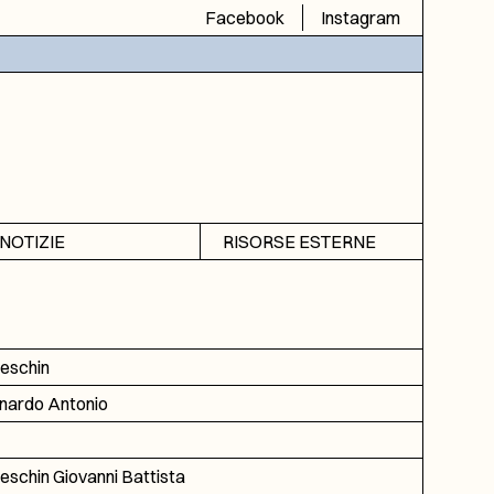
Facebook
Instagram
NOTIZIE
RISORSE ESTERNE
Avvisi
SIAS
Rubrica
SIUSA
DGA
eschin
ICAR
nardo Antonio
eschin Giovanni Battista