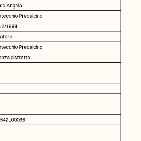
so Angela
tecchio Precalcino
12/1899
atore
tecchio Precalcino
enza distretto
542_00086