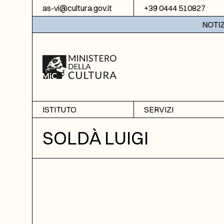
Vai al contenuto
as-vi@cultura.gov.it
+39 0444 510827
NOTIZIE:
ISTITUTO
SERVIZI
Chi siamo
Sala studio
SOLDÀ LUIGI
Informazioni
Ricerche
Sezione di Bassano del
Fotoriproduzione
Grappa
Biblioteca
Amministrazione
trasparente