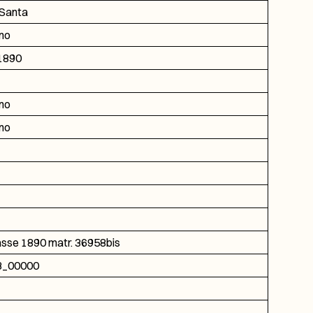
 Santa
no
1890
no
no
asse 1890 matr. 36958bis
3_00000