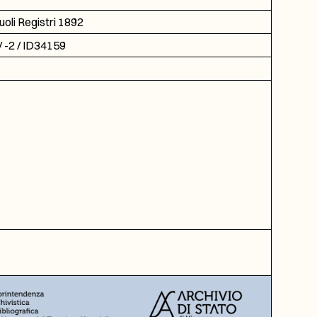
oli Registri 1892
 -2 / ID34159