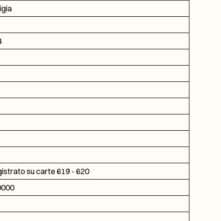
igia
4
gistrato su carte 619 - 620
0000