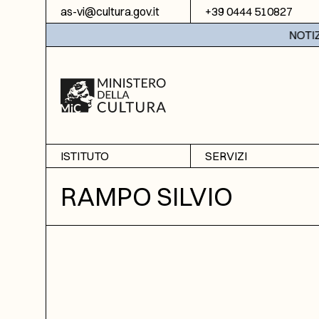
Vai al contenuto
as-vi@cultura.gov.it
+39 0444 510827
NOTIZIE:
ISTITUTO
SERVIZI
Chi siamo
Sala studio
RAMPO SILVIO
Informazioni
Ricerche
Sezione di Bassano del
Fotoriproduzione
Grappa
Biblioteca
Amministrazione
trasparente