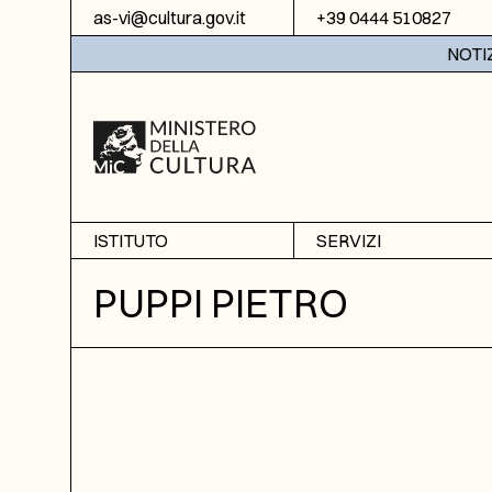
Vai al contenuto
as-vi@cultura.gov.it
+39 0444 510827
NOTIZIE:
ISTITUTO
SERVIZI
Chi siamo
Sala studio
PUPPI PIETRO
Informazioni
Ricerche
Sezione di Bassano del
Fotoriproduzione
Grappa
Biblioteca
Amministrazione
trasparente