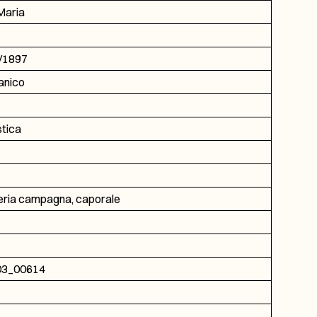
Maria
/1897
nico
tica
ieria campagna, caporale
03_00614