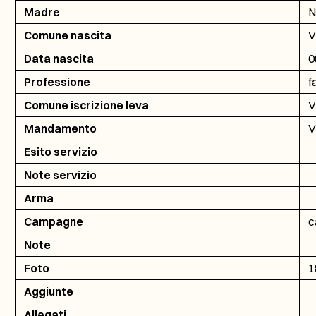
Madre
N
Comune nascita
V
Data nascita
0
Professione
f
Comune iscrizione leva
V
Mandamento
V
Esito servizio
Note servizio
Arma
Campagne
c
Note
Foto
1
Aggiunte
Allegati