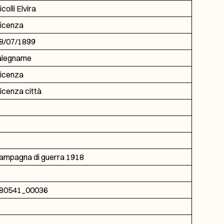
icolli Elvira
icenza
8/07/1899
alegname
icenza
icenza città
ampagna di guerra 1918
80541_00036