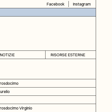
Facebook
Instagram
NOTIZIE
RISORSE ESTERNE
Avvisi
SIAS
Rubrica
SIUSA
DGA
rosdocimo
ICAR
urelio
rosdocimo Virginio