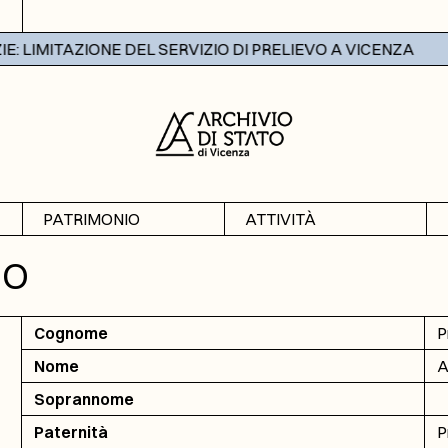
 LIMITAZIONE DEL SERVIZIO DI PRELIEVO A VICENZA
PATRIMONIO
ATTIVITÀ
Archivi
Mostre
IO
Banche dati
Didattica
Cognome
P
Nome
A
Soprannome
Paternità
P