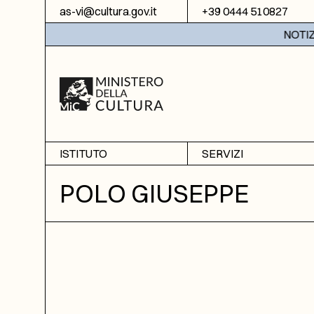
Vai al contenuto
as-vi@cultura.gov.it
+39 0444 510827
NOTIZIE:
ISTITUTO
SERVIZI
Chi siamo
Sala studio
POLO GIUSEPPE
Informazioni
Ricerche
Sezione di Bassano del
Fotoriproduzione
Grappa
Biblioteca
Amministrazione
trasparente