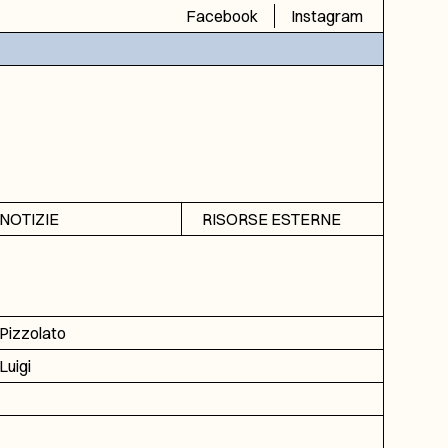
Facebook
Instagram
NOTIZIE
RISORSE ESTERNE
Avvisi
SIAS
Rubrica
SIUSA
DGA
Pizzolato
ICAR
Luigi