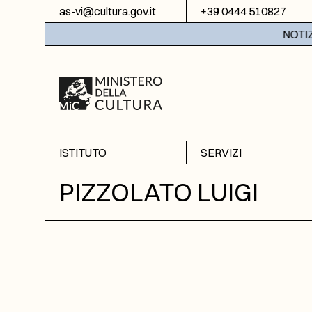
Vai al contenuto
as-vi@cultura.gov.it
+39 0444 510827
NOTIZIE:
ISTITUTO
SERVIZI
Chi siamo
Sala studio
PIZZOLATO LUIGI
Informazioni
Ricerche
Sezione di Bassano del
Fotoriproduzione
Grappa
Biblioteca
Amministrazione
trasparente