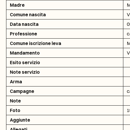
Madre
M
Comune nascita
V
Data nascita
0
Professione
c
Comune iscrizione leva
M
Mandamento
V
Esito servizio
Note servizio
Arma
Campagne
c
Note
Foto
1
Aggiunte
Allegati