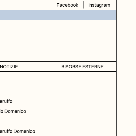
Facebook
Instagram
NOTIZIE
RISORSE ESTERNE
Avvisi
SIAS
Rubrica
SIUSA
DGA
eruffo
ICAR
io Domenico
eruffo Domenico