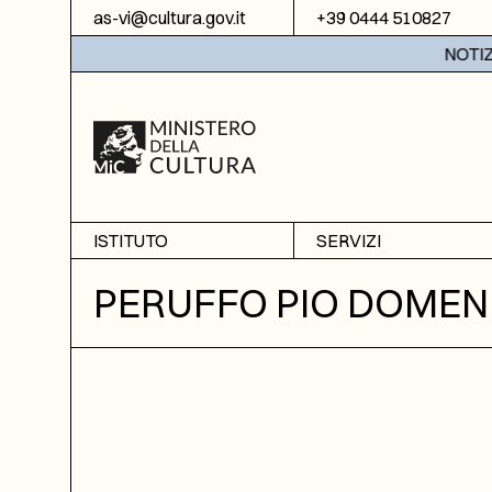
Vai al contenuto
as-vi@cultura.gov.it
+39 0444 510827
NOTIZIE:
ISTITUTO
SERVIZI
Chi siamo
Sala studio
PERUFFO PIO DOMEN
Informazioni
Ricerche
Sezione di Bassano del
Fotoriproduzione
Grappa
Biblioteca
Amministrazione
trasparente