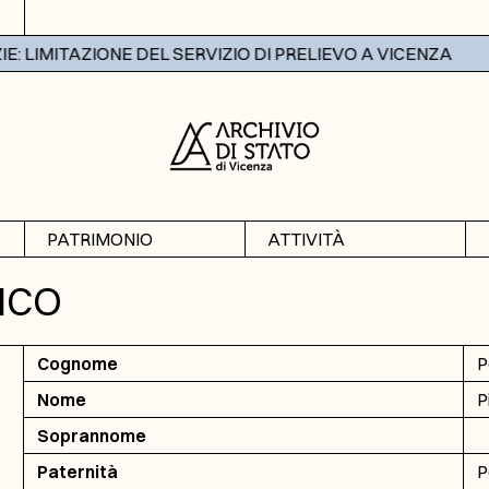
 LIMITAZIONE DEL SERVIZIO DI PRELIEVO A VICENZA
PATRIMONIO
ATTIVITÀ
Archivi
Mostre
ICO
Banche dati
Didattica
Cognome
P
Nome
P
Soprannome
Paternità
P