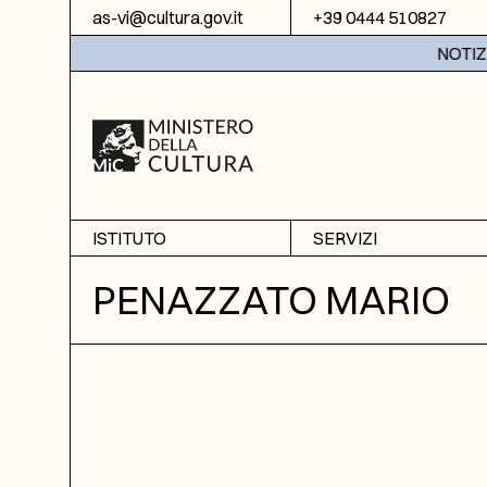
Vai al contenuto
as-vi@cultura.gov.it
+39 0444 510827
NOTIZIE: 
ISTITUTO
SERVIZI
Chi siamo
Sala studio
PENAZZATO MARIO
Informazioni
Ricerche
Sezione di Bassano del
Fotoriproduzione
Grappa
Biblioteca
Amministrazione
trasparente