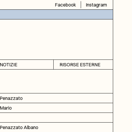
Facebook
Instagram
NOTIZIE
RISORSE ESTERNE
Avvisi
SIAS
Rubrica
SIUSA
DGA
Penazzato
ICAR
Mario
Penazzato Albano