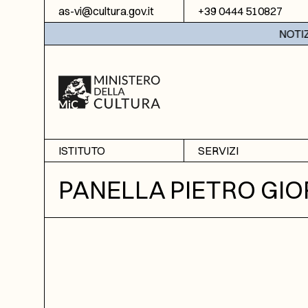
Vai al contenuto
as-vi@cultura.gov.it
+39 0444 510827
NOTIZIE:
ISTITUTO
SERVIZI
Chi siamo
Sala studio
PANELLA PIETRO GIO
Informazioni
Ricerche
Sezione di Bassano del
Fotoriproduzione
Grappa
Biblioteca
Amministrazione
trasparente