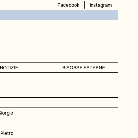
Facebook
Instagram
NOTIZIE
RISORSE ESTERNE
Avvisi
SIAS
Rubrica
SIUSA
DGA
ICAR
Giorgio
 Pietro