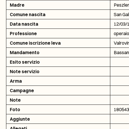
Madre
Peszle
Comune nascita
San Gal
Data nascita
12/03/
Professione
operai
Comune iscrizione leva
Valrovi
Mandamento
Bassan
Esito servizio
Note servizio
Arma
Campagne
Note
Foto
18054
Aggiunte
Allegati