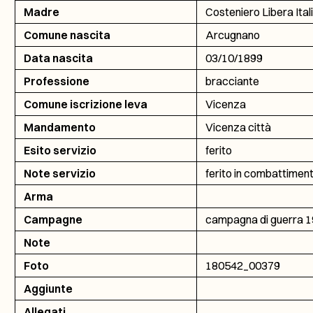
Madre
Costeniero Libera Ital
Comune nascita
Arcugnano
Data nascita
03/10/1899
Professione
bracciante
Comune iscrizione leva
Vicenza
Mandamento
Vicenza città
Esito servizio
ferito
Note servizio
ferito in combattiment
Arma
Campagne
campagna di guerra 19
Note
Foto
180542_00379
Aggiunte
Allegati