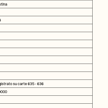
stina
4
gistrato su carte 635 - 636
0000