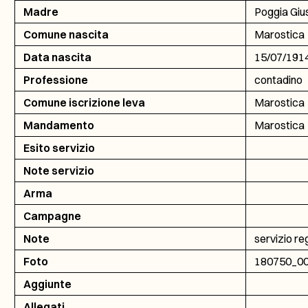
Madre
Poggia Giu
Comune nascita
Marostica
Data nascita
15/07/191
Professione
contadino
Comune iscrizione leva
Marostica
Mandamento
Marostica
Esito servizio
Note servizio
Arma
Campagne
Note
servizio re
Foto
180750_0
Aggiunte
Allegati