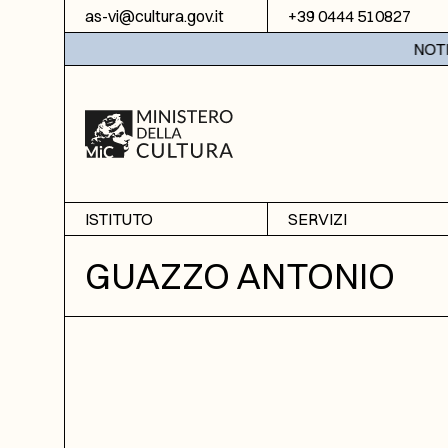
Vai al contenuto
as-vi@cultura.gov.it
+39 0444 510827
NOTIZIE
ISTITUTO
SERVIZI
Chi siamo
Sala studio
GUAZZO ANTONIO
Informazioni
Ricerche
Sezione di Bassano del
Fotoriproduzione
Grappa
Biblioteca
Amministrazione
trasparente