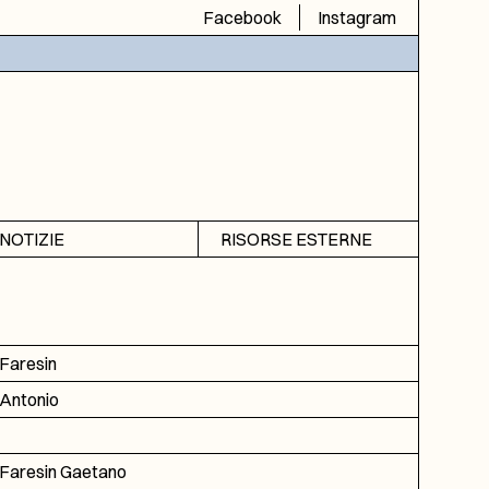
Facebook
Instagram
NOTIZIE
RISORSE ESTERNE
Avvisi
SIAS
Rubrica
SIUSA
DGA
Faresin
ICAR
Antonio
Faresin Gaetano