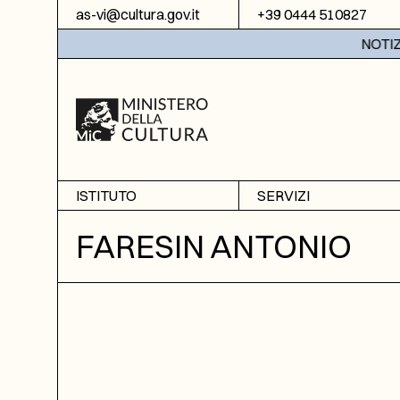
Vai al contenuto
as-vi@cultura.gov.it
+39 0444 510827
NOTIZIE:
ISTITUTO
SERVIZI
Chi siamo
Sala studio
FARESIN ANTONIO
Informazioni
Ricerche
Sezione di Bassano del
Fotoriproduzione
Grappa
Biblioteca
Amministrazione
trasparente