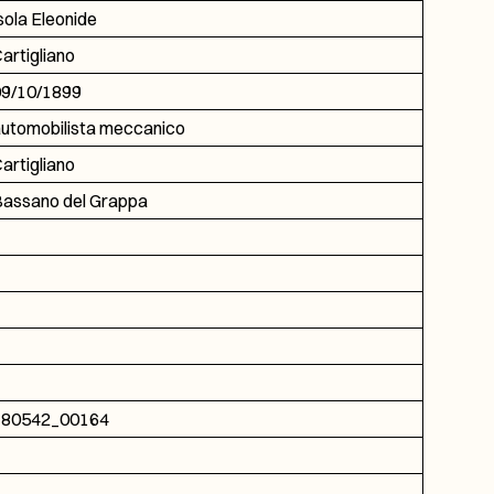
sola Eleonide
artigliano
9/10/1899
utomobilista meccanico
artigliano
assano del Grappa
180542_00164