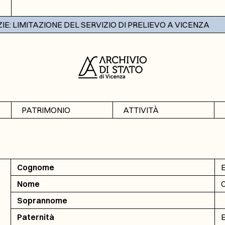
 LIMITAZIONE DEL SERVIZIO DI PRELIEVO A VICENZA
PATRIMONIO
ATTIVITÀ
Archivi
Mostre
Banche dati
Didattica
Cognome
E
Nome
C
Soprannome
Paternità
E