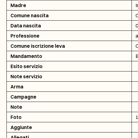
Madre
I
Comune nascita
C
Data nascita
0
Professione
a
Comune iscrizione leva
C
Mandamento
B
Esito servizio
Note servizio
Arma
Campagne
Note
Foto
Aggiunte
Allegati