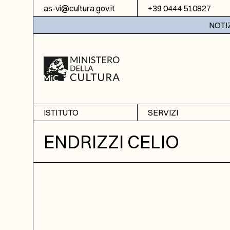
Vai al contenuto
as-vi@cultura.gov.it
+39 0444 510827
NOTIZIE:
ISTITUTO
SERVIZI
Chi siamo
Sala studio
ENDRIZZI CELIO
Informazioni
Ricerche
Sezione di Bassano del
Fotoriproduzione
Grappa
Biblioteca
Amministrazione
trasparente