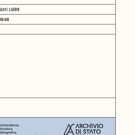
istri 1899
D3848