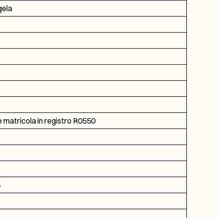
gela
 matricola in registro R0550
4