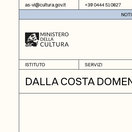
Vai al contenuto
as-vi@cultura.gov.it
+39 0444 510827
NOTIZIE:
ISTITUTO
SERVIZI
Chi siamo
Sala studio
DALLA COSTA DOME
Informazioni
Ricerche
Sezione di Bassano del
Fotoriproduzione
Grappa
Biblioteca
Amministrazione
trasparente