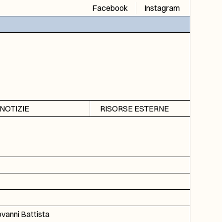
Facebook
Instagram
NOTIZIE
RISORSE ESTERNE
Avvisi
SIAS
Rubrica
SIUSA
DGA
ICAR
ovanni Battista