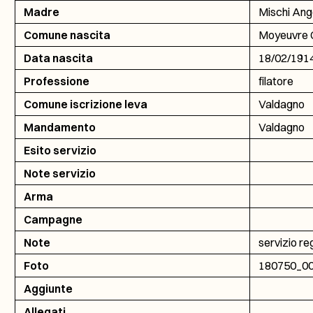
Madre
Mischi Ang
Comune nascita
Moyeuvre G
Data nascita
18/02/191
Professione
filatore
Comune iscrizione leva
Valdagno
Mandamento
Valdagno
Esito servizio
Note servizio
Arma
Campagne
Note
servizio re
Foto
180750_0
Aggiunte
Allegati