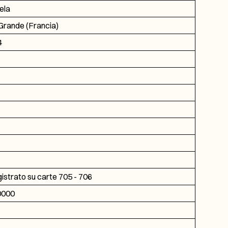
ela
rande (Francia)
4
gistrato su carte 705 - 706
0000