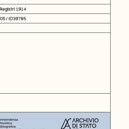
Registri 1914
705 / ID39785