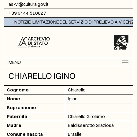
Vai al contenuto
as-vi@cultura.gov.it
+39 0444 510827
NOTIZIE: LIMITAZIONE DEL SERVIZIO DI PRELIEVO A VICENZA
MENU
CHIARELLO IGINO
Cognome
Chiarello
Nome
Igino
Soprannome
Paternità
Chiarello Girolamo
Madre
Baldisserotto Graziosa
Comune nascita
Brasile