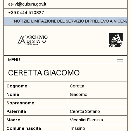
Vai al contenuto
as-vi@cultura.gov.it
+39 0444 510827
NOTIZIE: LIMITAZIONE DEL SERVIZIO DI PRELIEVO A VICENZA
MENU
CERETTA GIACOMO
Cognome
Ceretta
Nome
Giacomo
Soprannome
Paternità
Ceretta Stefano
Madre
Vicentini Flaminia
Comune nascita
Trissino