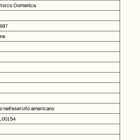
torco Domenica
1897
ame
o nell'esercito americano
_00154