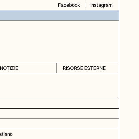
Facebook
Instagram
NOTIZIE
RISORSE ESTERNE
Avvisi
SIAS
Rubrica
SIUSA
DGA
ICAR
istiano