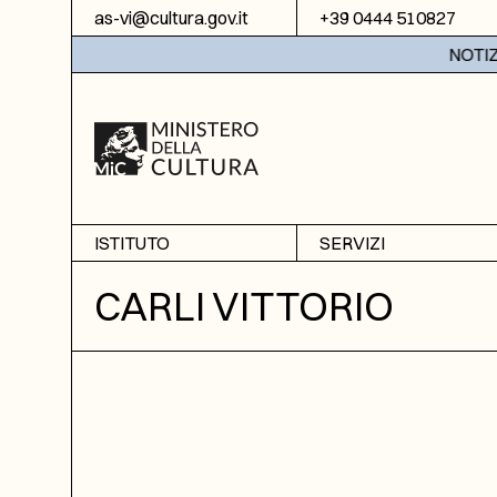
Vai al contenuto
as-vi@cultura.gov.it
+39 0444 510827
NOTIZIE:
ISTITUTO
SERVIZI
Chi siamo
Sala studio
CARLI VITTORIO
Informazioni
Ricerche
Sezione di Bassano del
Fotoriproduzione
Grappa
Biblioteca
Amministrazione
trasparente