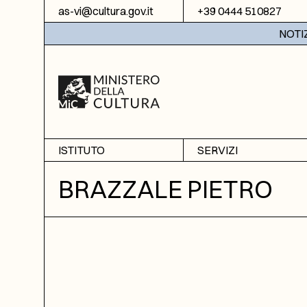
Vai al contenuto
as-vi@cultura.gov.it
+39 0444 510827
NOTIZIE:
ISTITUTO
SERVIZI
Chi siamo
Sala studio
BRAZZALE PIETRO
Informazioni
Ricerche
Sezione di Bassano del
Fotoriproduzione
Grappa
Biblioteca
Amministrazione
trasparente