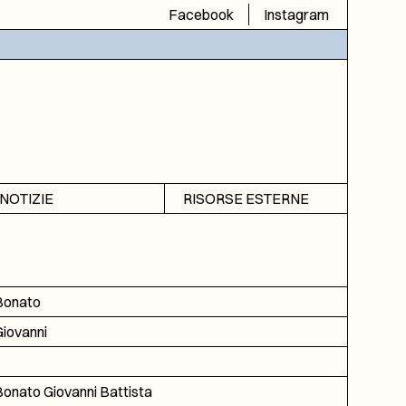
Facebook
Instagram
NOTIZIE
RISORSE ESTERNE
Avvisi
SIAS
Rubrica
SIUSA
DGA
Bonato
ICAR
Giovanni
onato Giovanni Battista