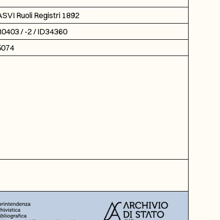
SVI Ruoli Registri 1892
0403 / -2 / ID34360
5074