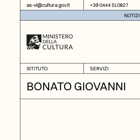
Vai al contenuto
as-vi@cultura.gov.it
+39 0444 510827
NOTIZIE: 
ISTITUTO
SERVIZI
Chi siamo
Sala studio
BONATO GIOVANNI
Informazioni
Ricerche
Sezione di Bassano del
Fotoriproduzione
Grappa
Biblioteca
Amministrazione
trasparente