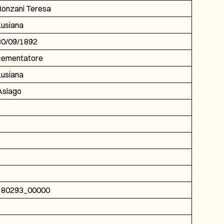
Ronzani Teresa
Lusiana
30/09/1892
cementatore
Lusiana
Asiago
180293_00000