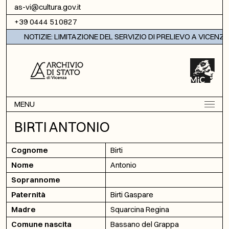
Vai al contenuto
as-vi@cultura.gov.it
+39 0444 510827
NOTIZIE: LIMITAZIONE DEL SERVIZIO DI PRELIEVO A VICENZA
MENU
BIRTI ANTONIO
Cognome
Birti
Nome
Antonio
Soprannome
Paternità
Birti Gaspare
Madre
Squarcina Regina
Comune nascita
Bassano del Grappa