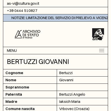
Vai al contenuto
as-vi@cultura.gov.it
+39 0444 510827
NOTIZIE: LIMITAZIONE DEL SERVIZIO DI PRELIEVO A VICENZA
MENU
BERTUZZI GIOVANNI
Cognome
Bertuzzi
Nome
Giovanni
Soprannome
Paternità
Bertuzzi Angelo
Madre
Iaksich Maria
Comune nascita
Vrbovec (Croazia)