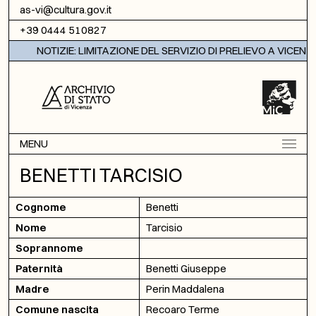
Vai al contenuto
as-vi@cultura.gov.it
+39 0444 510827
NOTIZIE: LIMITAZIONE DEL SERVIZIO DI PRELIEVO A VICENZA
MENU
BENETTI TARCISIO
Cognome
Benetti
Nome
Tarcisio
Soprannome
Paternità
Benetti Giuseppe
Madre
Perin Maddalena
Comune nascita
Recoaro Terme