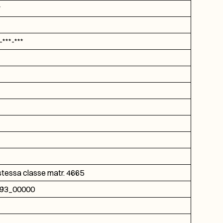
*
***-***
stessa classe matr. 4665
93_00000