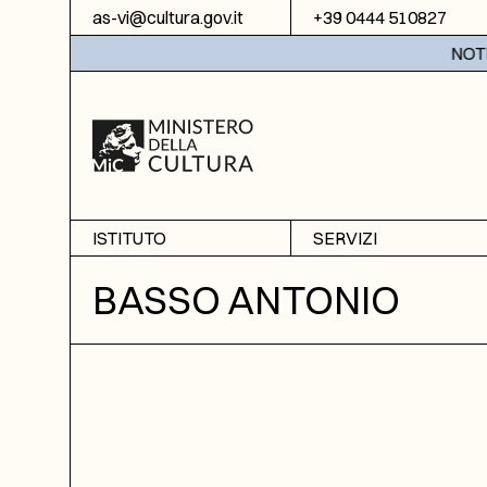
Vai al contenuto
as-vi@cultura.gov.it
+39 0444 510827
NOTIZIE
ISTITUTO
SERVIZI
Chi siamo
Sala studio
BASSO ANTONIO
Informazioni
Ricerche
Sezione di Bassano del
Fotoriproduzione
Grappa
Biblioteca
Amministrazione
trasparente