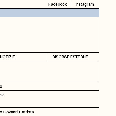
Facebook
Instagram
NOTIZIE
RISORSE ESTERNE
Avvisi
SIAS
Rubrica
SIUSA
DGA
o
ICAR
nio
 Giovanni Battista