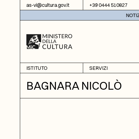
Vai al contenuto
as-vi@cultura.gov.it
+39 0444 510827
NOTIZIE:
ISTITUTO
SERVIZI
Chi siamo
Sala studio
BAGNARA NICOLÒ
Informazioni
Ricerche
Sezione di Bassano del
Fotoriproduzione
Grappa
Biblioteca
Amministrazione
trasparente