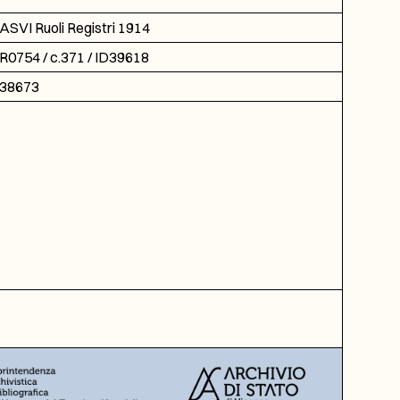
ASVI Ruoli Registri 1914
R0754 / c.371 / ID39618
38673