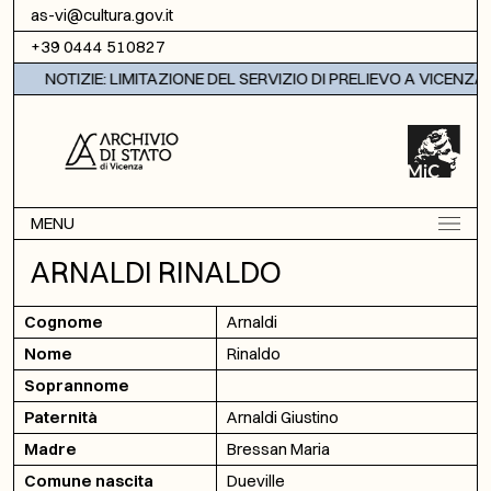
Vai al contenuto
as-vi@cultura.gov.it
+39 0444 510827
NOTIZIE: LIMITAZIONE DEL SERVIZIO DI PRELIEVO A VICENZA
MENU
ARNALDI RINALDO
Cognome
Arnaldi
Nome
Rinaldo
Soprannome
Paternità
Arnaldi Giustino
Madre
Bressan Maria
Comune nascita
Dueville