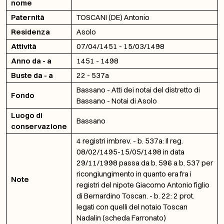
nome
Paternità
TOSCANI (DE) Antonio
Residenza
Asolo
Attività
07/04/1451 - 15/03/1498
Anno da - a
1451 - 1498
Buste da - a
22 - 537a
Bassano - Atti dei notai del distretto di
Fondo
Bassano - Notai di Asolo
Luogo di
Bassano
conservazione
4 registri imbrev. - b. 537a: Il reg.
08/02/1495-15/05/1498 in data
29/11/1998 passa da b. 596 a b. 537 per
ricongiungimento in quanto era fra i
Note
registri del nipote Giacomo Antonio figlio
di Bernardino Toscan. - b. 22: 2 prot.
legati con quelli del notaio Toscan
Nadalin (scheda Farronato)