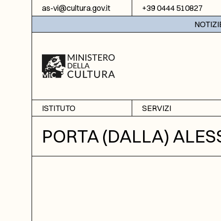
Vai al contenuto
as-vi@cultura.gov.it
+39 0444 510827
NOTIZIE: 
ISTITUTO
SERVIZI
Chi siamo
Sala studio
PORTA (DALLA) ALE
Informazioni
Ricerche
Sezione di Bassano del
Fotoriproduzione
Grappa
Biblioteca
Amministrazione
trasparente