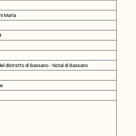
i Maria
9
del distretto di Bassano - Notai di Bassano
e.