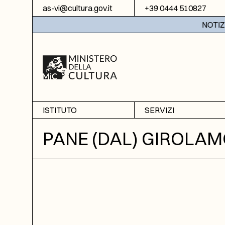
Vai al contenuto
as-vi@cultura.gov.it
+39 0444 510827
NOTIZIE:
ISTITUTO
SERVIZI
Chi siamo
Sala studio
PANE (DAL) GIROLA
Informazioni
Ricerche
Sezione di Bassano del
Fotoriproduzione
Grappa
Biblioteca
Amministrazione
trasparente