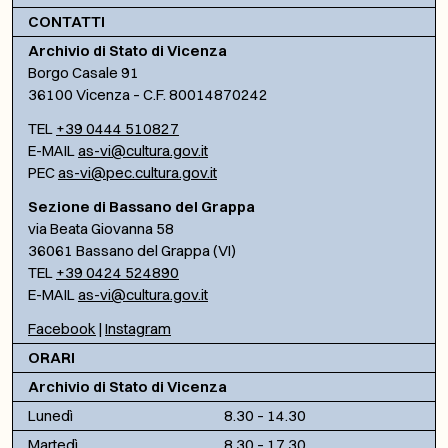
CONTATTI
Archivio di Stato di Vicenza
Borgo Casale 91
36100 Vicenza – C.F. 80014870242
TEL
+39 0444 510827
E-MAIL
as-vi@cultura.gov.it
PEC
as-vi@pec.cultura.gov.it
Sezione di Bassano del Grappa
via Beata Giovanna 58
36061 Bassano del Grappa (VI)
TEL
+39 0424 524890
E-MAIL
as-vi@cultura.gov.it
Facebook
|
Instagram
ORARI
Archivio di Stato di Vicenza
Lunedì
8.30 – 14.30
Martedì
8.30 – 17.30