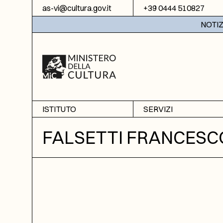
Vai al contenuto
as-vi@cultura.gov.it
+39 0444 510827
NOTIZIE:
ISTITUTO
SERVIZI
Chi siamo
Sala studio
FALSETTI FRANCESC
Informazioni
Ricerche
Sezione di Bassano del
Fotoriproduzione
Grappa
Biblioteca
Amministrazione
trasparente