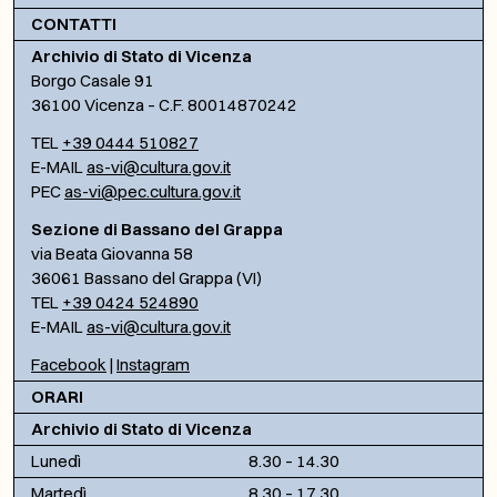
CONTATTI
Archivio di Stato di Vicenza
Borgo Casale 91
36100 Vicenza – C.F. 80014870242
TEL
+39 0444 510827
E-MAIL
as-vi@cultura.gov.it
PEC
as-vi@pec.cultura.gov.it
Sezione di Bassano del Grappa
via Beata Giovanna 58
36061 Bassano del Grappa (VI)
TEL
+39 0424 524890
E-MAIL
as-vi@cultura.gov.it
Facebook
|
Instagram
ORARI
Archivio di Stato di Vicenza
Lunedì
8.30 – 14.30
Martedì
8.30 – 17.30