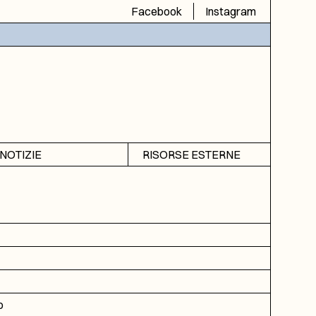
Facebook
Instagram
NOTIZIE
RISORSE ESTERNE
Avvisi
SIAS
Rubrica
SIUSA
DGA
ICAR
o