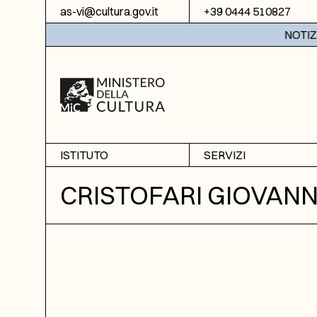
Vai al contenuto
as-vi@cultura.gov.it
+39 0444 510827
NOTIZIE:
ISTITUTO
SERVIZI
Chi siamo
Sala studio
CRISTOFARI GIOVANN
Informazioni
Ricerche
Sezione di Bassano del
Fotoriproduzione
Grappa
Biblioteca
Amministrazione
trasparente