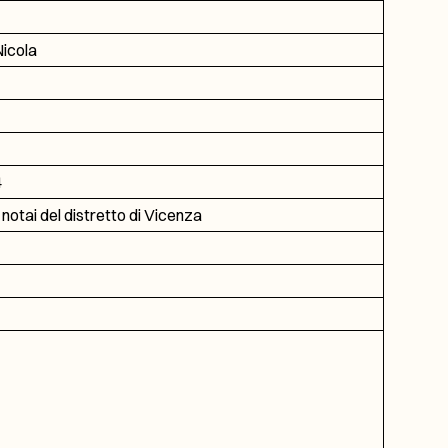
icola
4
 notai del distretto di Vicenza