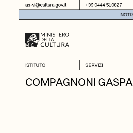
Vai al contenuto
as-vi@cultura.gov.it
+39 0444 510827
NOTIZIE:
ISTITUTO
SERVIZI
Chi siamo
Sala studio
COMPAGNONI GASPA
Informazioni
Ricerche
Sezione di Bassano del
Fotoriproduzione
Grappa
Biblioteca
Amministrazione
trasparente