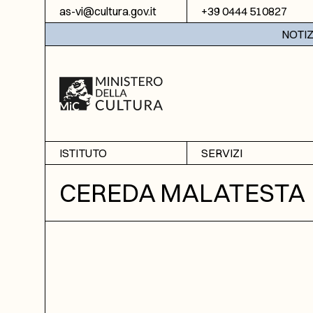
Vai al contenuto
as-vi@cultura.gov.it
+39 0444 510827
NOTIZIE:
ISTITUTO
SERVIZI
Chi siamo
Sala studio
CEREDA MALATESTA
Informazioni
Ricerche
Sezione di Bassano del
Fotoriproduzione
Grappa
Biblioteca
Amministrazione
trasparente