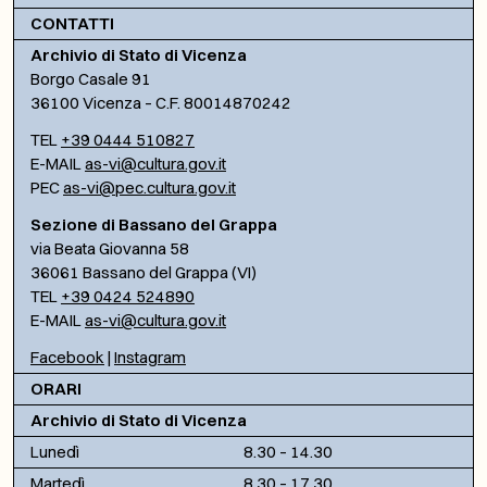
CONTATTI
Archivio di Stato di Vicenza
Borgo Casale 91
36100 Vicenza – C.F. 80014870242
TEL
+39 0444 510827
E-MAIL
as-vi@cultura.gov.it
PEC
as-vi@pec.cultura.gov.it
Sezione di Bassano del Grappa
via Beata Giovanna 58
36061 Bassano del Grappa (VI)
TEL
+39 0424 524890
E-MAIL
as-vi@cultura.gov.it
Facebook
|
Instagram
ORARI
Archivio di Stato di Vicenza
Lunedì
8.30 – 14.30
Martedì
8.30 – 17.30