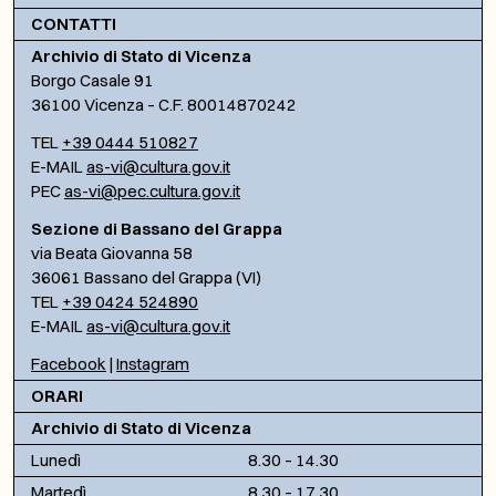
CONTATTI
Archivio di Stato di Vicenza
Borgo Casale 91
36100 Vicenza – C.F. 80014870242
TEL
+39 0444 510827
E-MAIL
as-vi@cultura.gov.it
PEC
as-vi@pec.cultura.gov.it
Sezione di Bassano del Grappa
via Beata Giovanna 58
36061 Bassano del Grappa (VI)
TEL
+39 0424 524890
E-MAIL
as-vi@cultura.gov.it
Facebook
|
Instagram
ORARI
Archivio di Stato di Vicenza
Lunedì
8.30 – 14.30
Martedì
8.30 – 17.30