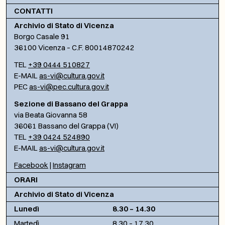
CONTATTI
Archivio di Stato di Vicenza
Borgo Casale 91
36100 Vicenza – C.F. 80014870242
TEL
+39 0444 510827
E-MAIL
as-vi@cultura.gov.it
PEC
as-vi@pec.cultura.gov.it
Sezione di Bassano del Grappa
via Beata Giovanna 58
36061 Bassano del Grappa (VI)
TEL
+39 0424 524890
E-MAIL
as-vi@cultura.gov.it
Facebook
|
Instagram
ORARI
Archivio di Stato di Vicenza
Lunedì
8.30 – 14.30
Martedì
8.30 – 17.30