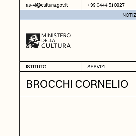
Vai al contenuto
as-vi@cultura.gov.it
+39 0444 510827
NOTIZIE:
ISTITUTO
SERVIZI
Chi siamo
Sala studio
BROCCHI CORNELIO
Informazioni
Ricerche
Sezione di Bassano del
Fotoriproduzione
Grappa
Biblioteca
Amministrazione
trasparente