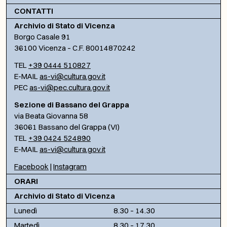
CONTATTI
Archivio di Stato di Vicenza
Borgo Casale 91
36100 Vicenza – C.F. 80014870242
TEL
+39 0444 510827
E-MAIL
as-vi@cultura.gov.it
PEC
as-vi@pec.cultura.gov.it
Sezione di Bassano del Grappa
via Beata Giovanna 58
36061 Bassano del Grappa (VI)
TEL
+39 0424 524890
E-MAIL
as-vi@cultura.gov.it
Facebook
|
Instagram
ORARI
Archivio di Stato di Vicenza
Lunedì
8.30 – 14.30
Martedì
8.30 – 17.30