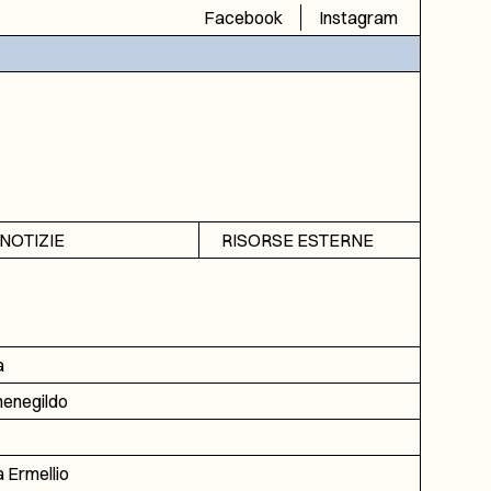
Facebook
Instagram
NOTIZIE
RISORSE ESTERNE
Avvisi
SIAS
Rubrica
SIUSA
DGA
a
ICAR
enegildo
a Ermellio