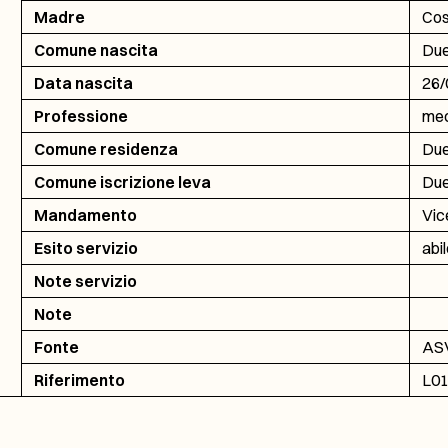
Madre
Cost
Comune nascita
Due
Data nascita
26/
Professione
mec
Comune residenza
Due
Comune iscrizione leva
Due
Mandamento
Vic
Esito servizio
abi
Note servizio
Note
Fonte
ASV
Riferimento
L01