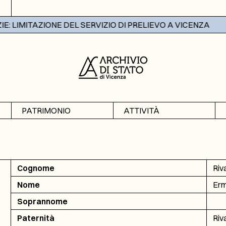
 LIMITAZIONE DEL SERVIZIO DI PRELIEVO A VICENZA
PATRIMONIO
ATTIVITÀ
Archivi
Mostre
Banche dati
Didattica
Cognome
Riv
Nome
Erm
Soprannome
Paternità
Riv