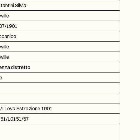
antini Silvia
ville
07/1901
canico
ville
ville
enza distretto
le
I Leva Estrazione 1901
51/L0151/57