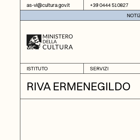
Vai al contenuto
as-vi@cultura.gov.it
+39 0444 510827
NOTIZIE:
ISTITUTO
SERVIZI
Chi siamo
Sala studio
RIVA ERMENEGILDO
Informazioni
Ricerche
Sezione di Bassano del
Fotoriproduzione
Grappa
Biblioteca
Amministrazione
trasparente