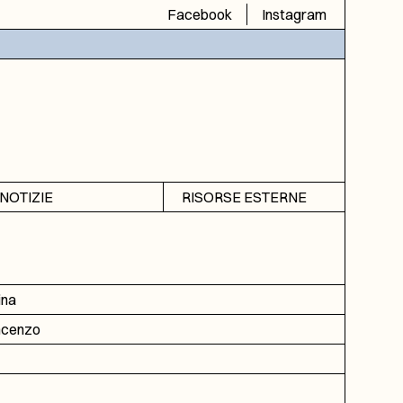
Facebook
Instagram
NOTIZIE
RISORSE ESTERNE
Avvisi
SIAS
Rubrica
SIUSA
DGA
ina
ICAR
ncenzo