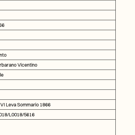
66
nto
rbarano Vicentino
le
VI Leva Sommario 1866
018/L0018/5616