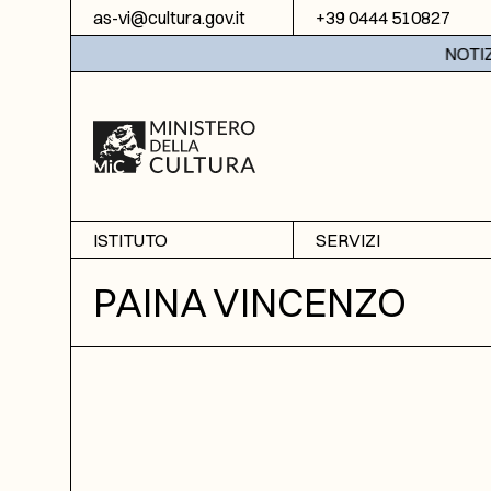
Vai al contenuto
as-vi@cultura.gov.it
+39 0444 510827
NOTIZIE:
ISTITUTO
SERVIZI
Chi siamo
Sala studio
PAINA VINCENZO
Informazioni
Ricerche
Sezione di Bassano del
Fotoriproduzione
Grappa
Biblioteca
Amministrazione
trasparente