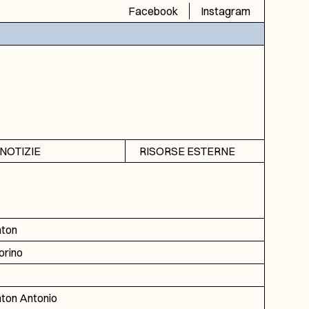
Facebook
Instagram
NOTIZIE
RISORSE ESTERNE
Avvisi
SIAS
Rubrica
SIUSA
DGA
ton
ICAR
orino
ton Antonio