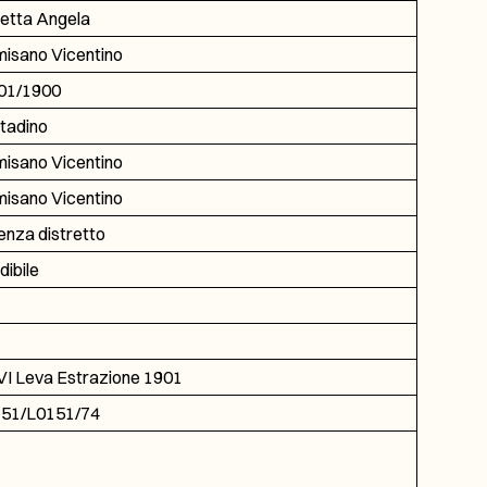
etta Angela
isano Vicentino
01/1900
tadino
isano Vicentino
isano Vicentino
enza distretto
dibile
I Leva Estrazione 1901
51/L0151/74