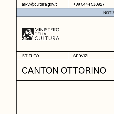
Vai al contenuto
as-vi@cultura.gov.it
+39 0444 510827
NOTIZIE:
ISTITUTO
SERVIZI
Chi siamo
Sala studio
CANTON OTTORINO
Informazioni
Ricerche
Sezione di Bassano del
Fotoriproduzione
Grappa
Biblioteca
Amministrazione
trasparente