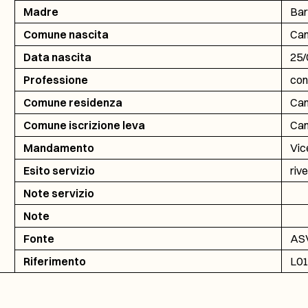
Madre
Bar
Comune nascita
Cam
Data nascita
25/
Professione
con
Comune residenza
Cam
Comune iscrizione leva
Cam
Mandamento
Vic
Esito servizio
rive
Note servizio
Note
Fonte
ASV
Riferimento
L01